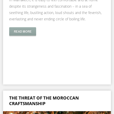
despite its strangeness and fascination – in a sea of
seething life, bustling action, loud shouts and the feverish,
everlasting and never ending circle of boiling life.
READ MORE
THE THREAT OF THE MOROCCAN
CRAFTSMANSHIP