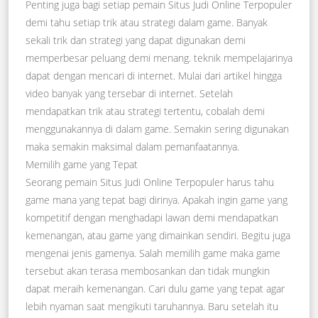
Penting juga bagi setiap pemain Situs Judi Online Terpopuler
demi tahu setiap trik atau strategi dalam game. Banyak
sekali trik dan strategi yang dapat digunakan demi
memperbesar peluang demi menang. teknik mempelajarinya
dapat dengan mencari di internet. Mulai dari artikel hingga
video banyak yang tersebar di internet. Setelah
mendapatkan trik atau strategi tertentu, cobalah demi
menggunakannya di dalam game. Semakin sering digunakan
maka semakin maksimal dalam pemanfaatannya.
Memilih game yang Tepat
Seorang pemain Situs Judi Online Terpopuler harus tahu
game mana yang tepat bagi dirinya. Apakah ingin game yang
kompetitif dengan menghadapi lawan demi mendapatkan
kemenangan, atau game yang dimainkan sendiri. Begitu juga
mengenai jenis gamenya. Salah memilih game maka game
tersebut akan terasa membosankan dan tidak mungkin
dapat meraih kemenangan. Cari dulu game yang tepat agar
lebih nyaman saat mengikuti taruhannya. Baru setelah itu