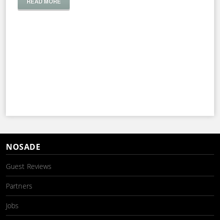
READ MORE
NOSADE
Guest Reviews
Partners
Jobs