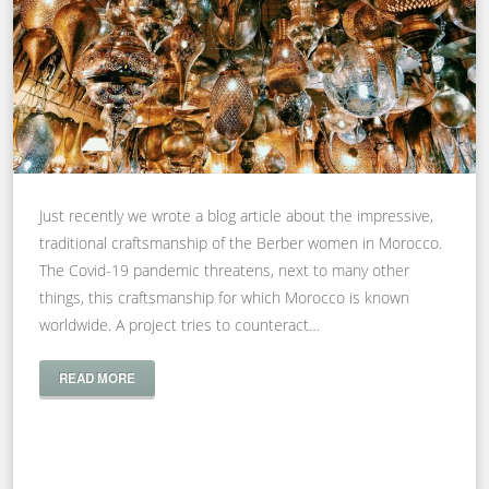
Just recently we wrote a blog article about the impressive,
traditional craftsmanship of the Berber women in Morocco.
The Covid-19 pandemic threatens, next to many other
things, this craftsmanship for which Morocco is known
worldwide. A project tries to counteract…
READ MORE