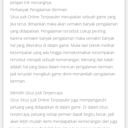
pelajari trik menangnya.
Perbanyak Pengalaman Bermain
Situs Judi Online Terpopuler merupakan sebuah game yang
jika terus dimainkan maka akan semakin banyak pengalaman
yang didapatkan. Pengalaman tersebut cukup penting
karena semakin banyak pengalaman maka semakin banyak
hal yang diketahui di dalam game. Mulai dari teknik melihat
kesempatan yang ada hingga memaksimalkan kesempatan
tersebut menjadi sebuah kemenangan. Menang dan kalah
adalah hal yang biasa dalam mencari pengalaman bermain.
Jadi teruslah mengikuti game demi menambah pengalaman
bermain.
Memilih Situs Judi Terpercaya
Situs Situs Judi Online Terpopuler juga mempengaruhi
peluang yang didapatkan di dalam game. Di dalam situs
terpercaya, peluang setiap pemain dapat begitu besar. Jadi
akan lebih mudah demi mendapatkan kemenangan dan juga